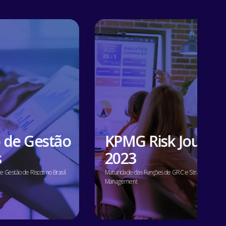
 de Gestão
KPMG Risk Journe
s
2023
 Gestão de Riscos no Brasil
Maturidade das Funções de GRC e Strategic Risk
Management