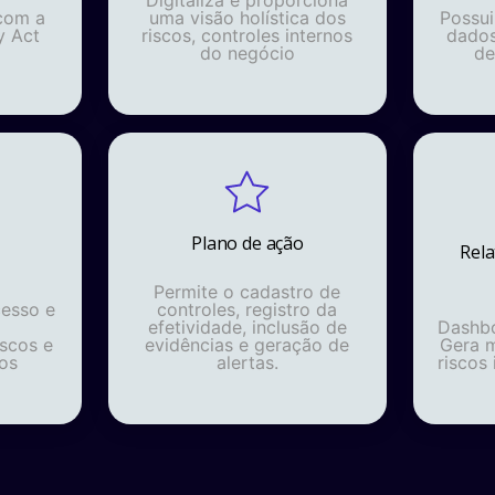
com a
uma visão holística dos
Possu
y Act
riscos, controles internos
dados
do negócio
de
Plano de ação
Rela
Permite o cadastro de
esso e
controles, registro da
efetividade, inclusão de
Dashbo
scos e
evidências e geração de
Gera m
nos
alertas.
riscos 