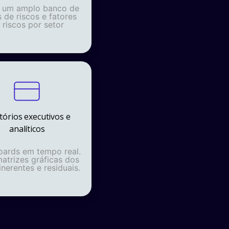
i um amplo banco de
 de riscos e fatores
 riscos por setor
tórios executivos e
analíticos
ards em tempo real.
atrizes gráficas dos
inerentes e residuais.