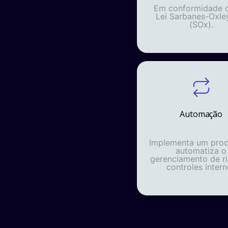
Em conformidade 
Lei Sarbanes-Oxle
(SOx).
Visão holística dos riscos
Automação
através de dashboard
Implementa um proc
Geração da criticidade (impacto x
automatiza o
probabilidade) inerente e residual dos
gerenciamento de ri
riscos, fornecendo uma visão clara da
controles inter
movimentação dos riscos com base nas
ações mitigatórias e controles existentes.