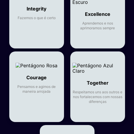
Integrity
Excellence
Fazemos o que é certo
Aprendemos e nos
aprimoramos sempre
Courage
Together
Pensamos e agimos de
maneira arrojada
Respeitamos uns aos outros e
nos fortalecemos com nossas
diferenças